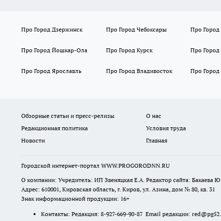
Про Город Дзержинск
Про Город Чебоксары
Про Город
Про Город Йошкар-Ола
Про Город Курск
Про Город
Про Город Ярославль
Про Город Владивосток
Про Город
Обзорные статьи и пресс-релизы
О нас
Редакционная политика
Условия труда
Новости
Главная
Городской интернет-портал WWW.PROGORODNN.RU
О компании: Учредитель: ИП Звеняцкая Е.А. Редактор сайта: Бакаева Ю.
Адрес: 610001, Кировская область, г. Киров, ул. Азина, дом № 80, кв. 31
Знак информационной продукции: 16+
Контакты: Редакция: 8-927-669-90-87 Email редакции: red@pg52