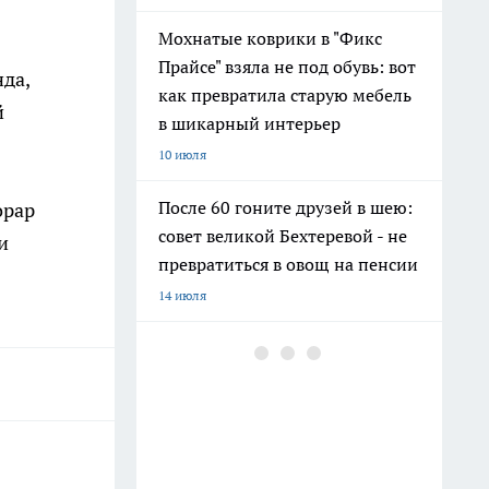
Мохнатые коврики в "Фикс
Прайсе" взяла не под обувь: вот
нда,
как превратила старую мебель
й
в шикарный интерьер
10 июля
После 60 гоните друзей в шею:
орар
совет великой Бехтеревой - не
и
превратиться в овощ на пенсии
14 июля
Шоколад, достойный короны:
любимый десерт Елизаветы II
по простому рецепту из
Букингемского дворца
16 июля