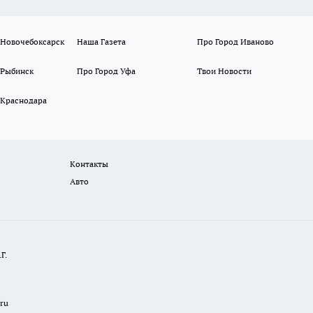
 Новочебоксарск
Наша Газета
Про Город Иваново
 Рыбинск
Про Город Уфа
Твои Новости
 Краснодара
Контакты
Авто
Г.
.ru