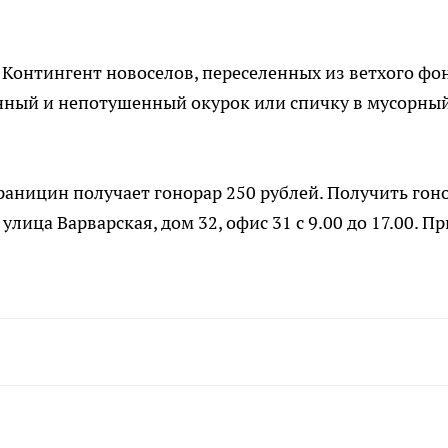
. Контингент новоселов, переселенных из ветхого фо
енный и непотушенный окурок или спичку в мусорны
аницин получает гонорар 250 рублей. Получить гон
 улица Варварская, дом 32, офис 31 с 9.00 до 17.00. Пр