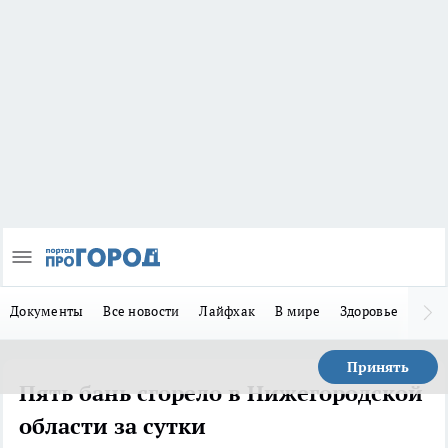
Документы
Все новости
Лайфхак
В мире
Здоровье
Зака
Принять
Пять бань сгорело в Нижегородской
области за сутки