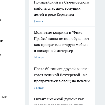
Полицейский из Семеновского
района спас двух тонущих
детей в реке Керженец
м
9 июля
Мохнатые коврики в "Фикс
Прайсе" взяла не под обувь: вот
ии
как превратила старую мебель
в шикарный интерьер
и
10 июля
После 60 гоните друзей в шею:
совет великой Бехтеревой - не
превратиться в овощ на пенсии
14 июля
нных
Гигант с нежной душой: как