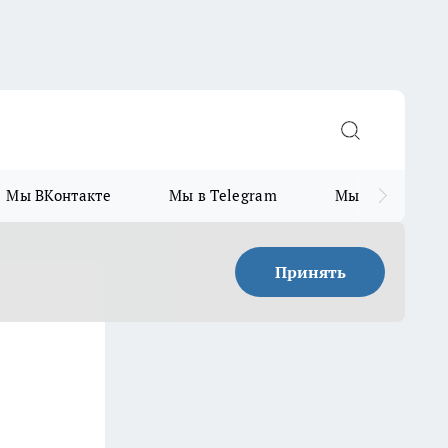
Мы ВКонтакте
Мы в Telegram
Мы в MAX
Принять