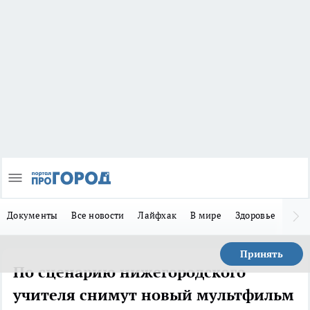
Документы
Все новости
Лайфхак
В мире
Здоровье
Зака
Принять
По сценарию нижегородского
учителя снимут новый мультфильм