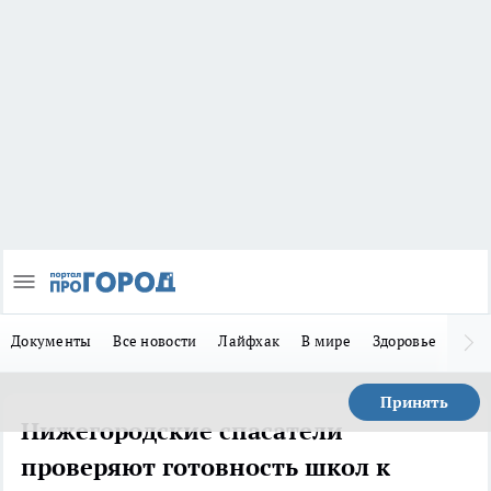
Документы
Все новости
Лайфхак
В мире
Здоровье
Зака
Принять
Нижегородские спасатели
проверяют готовность школ к