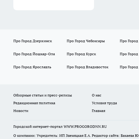
Про Город Дзержинск
Про Город Чебоксары
Про Город
Про Город Йошкар-Ола
Про Город Курск
Про Город
Про Город Ярославль
Про Город Владивосток
Про Город
Обзорные статьи и пресс-релизы
О нас
Редакционная политика
Условия труда
Новости
Главная
Городской интернет-портал WWW.PROGORODNN.RU
О компании: Учредитель: ИП Звеняцкая Е.А. Редактор сайта: Бакаева Ю.