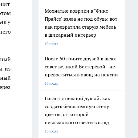
епят
Мохнатые коврики в "Фикс
этом
Прайсе" взяла не под обувь: вот
 МКУ
как превратила старую мебель
него
в шикарный интерьер
10 июля
После 60 гоните друзей в шею:
ьный
совет великой Бехтеревой - не
м из
превратиться в овощ на пенсии
ный
14 июля
ерез
Гигант с нежной душой: как
создать белоснежную стену
цветов, от которой
невозможно отвести взгляд
13 июля