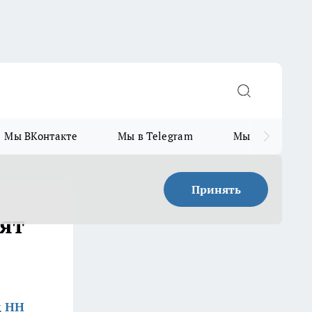
Мы ВКонтакте
Мы в Telegram
Мы в MAX
Принять
ят
д НН