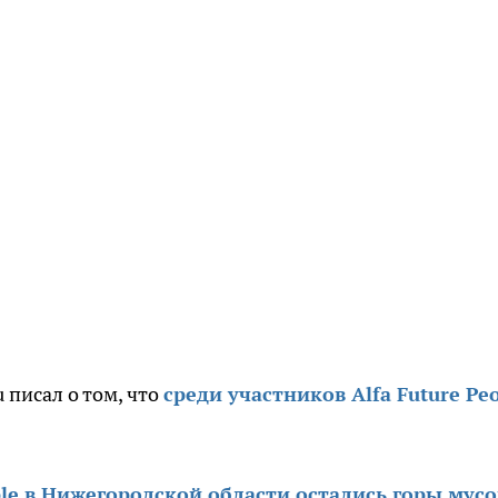
 писал о том, что
среди участников Alfa Future Pe
ople в Нижегородской области остались горы мус