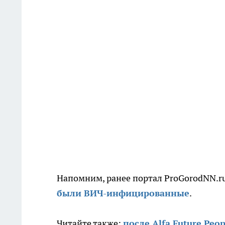
Напомним, ранее портал ProGorodNN.ru
были ВИЧ-инфицированные
.
Читайте также:
после Alfa Future Pe