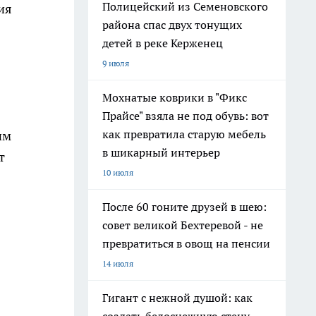
Полицейский из Семеновского
ия
района спас двух тонущих
детей в реке Керженец
9 июля
Мохнатые коврики в "Фикс
Прайсе" взяла не под обувь: вот
как превратила старую мебель
им
в шикарный интерьер
т
10 июля
После 60 гоните друзей в шею:
совет великой Бехтеревой - не
превратиться в овощ на пенсии
14 июля
Гигант с нежной душой: как