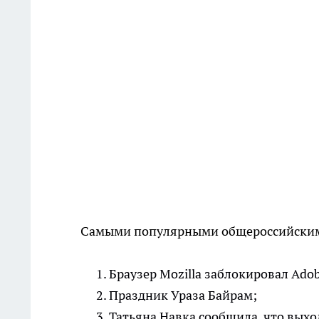
Самыми популярными общероссийскими
Браузер Mozilla заблокировал Adobe
Праздник Ураза Байрам;
Татьяна Навка сообщила, что выхо