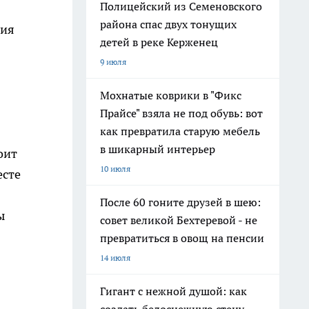
Полицейский из Семеновского
района спас двух тонущих
тия
детей в реке Керженец
9 июля
Мохнатые коврики в "Фикс
Прайсе" взяла не под обувь: вот
как превратила старую мебель
в шикарный интерьер
оит
10 июля
есте
После 60 гоните друзей в шею:
ы
совет великой Бехтеревой - не
превратиться в овощ на пенсии
14 июля
Гигант с нежной душой: как