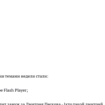
 темами недели стали:
 Flash Player;
дит замуж за Дмитрия Пескова - [кто такой дмитрий