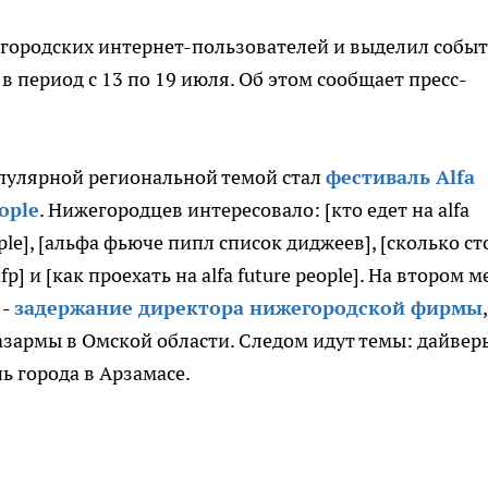
городских интернет-пользователей и выделил собы
в период с 13 по 19 июля. Об этом сообщает пресс-
пулярной региональной темой стал
фестиваль Alfa
ople
. Нижегородцев интересовало: [кто едет на alfa
ople], [альфа фьюче пипл список диджеев], [сколько ст
fp] и [как проехать на alfa future people]. На втором м
 -
задержание директора нижегородской фирмы
,
армы в Омской области. Следом идут темы: дайвер
ь города в Арзамасе.