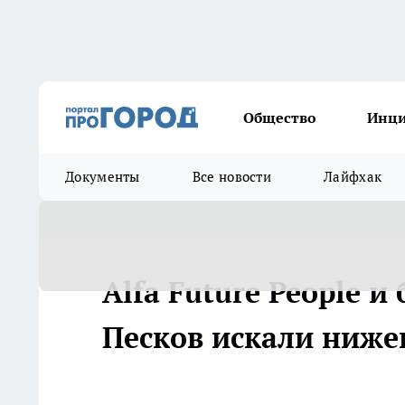
Общество
Инц
Документы
Все новости
Лайфхак
Alfa Future People 
Песков искали ниже