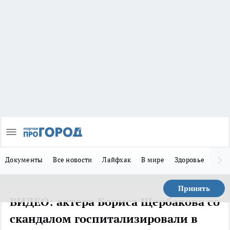
Документы
Все новости
Лайфхак
В мире
Здоровье
Зака
Принять
ВИДЕО: актера Бориса Щербакова со
скандалом госпитализировали в