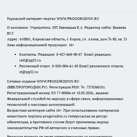
Городской интернет-портал WWW.PROGORODNN.RU
О компании: Учредитель: ИП Звеняцкая Е.А. Редактор сайта: Бакаева
Ю.Г.
Адрес: 610001, Кировская область, г. Киров, ул. Азина, дом № 80, кв. 31
Знак информационной продукции: 16+
Контакты: Редакция: 8-927-669-90-87 Email редакции:
red@pg52.ru
Рекламный отдел: 8-920-004-61-95 Email рекламного отдела:
st@pg52.ru
Сетевое издание WWW.PROGORODNN.RU
(ВВВ.ПРОГОРОДНН.РУ). Регистрация РКН: №: 7378360181.
Регистрационный номер ЭЛ 77-90994 от 10.03.2026., выдано
Федеральной службой по надзору в сфере связи, информационных
технологий и массовых коммуникаций.
Возрастная категория сайта 16+. При использовании материалов
новостного портала progorodnn.ru гиперссылка на ресурс
обязательна
,
в противном случае будут применены нормы
законодательства РФ об авторских и смежных правах.
Редакция портала не несет ответственности за комментарии