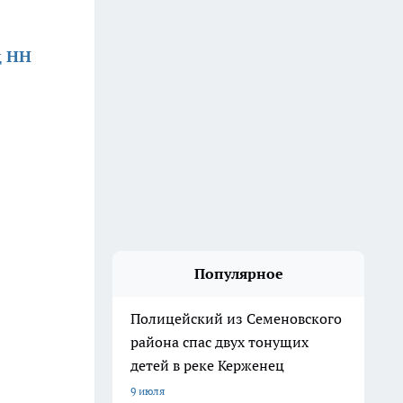
д НН
Популярное
Полицейский из Семеновского
района спас двух тонущих
детей в реке Керженец
9 июля