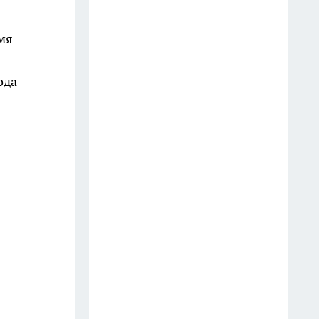
Шоколад, достойный короны:
любимый десерт Елизаветы II
мя
по простому рецепту из
Букингемского дворца
ода
16 июля
Эксперты назвали отличный
растворимый кофе: беру по 3
банки себе, на подарок и в
офис – проверенное качество
13 июля
6 опасных деревьев, которые
Мичурин называл запретными
для участков — а мы упрямо
продолжаем их сажать
12 июля