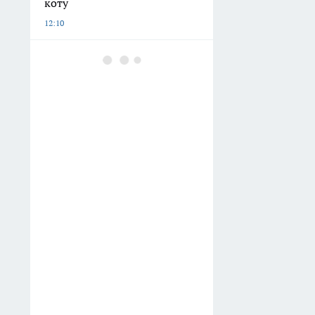
коту
12:10
До 20 тысяч на каждого
школьника: новые выплаты
к 1 сентября - что заявили
власти
11:48
Пожилой житель
Дзержинска отдал курьерам
18 миллионов ради спасения
от ложного дела
11:32