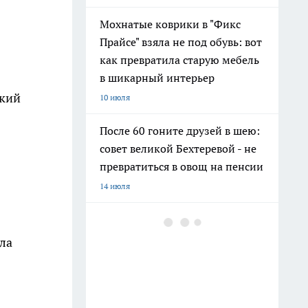
Мохнатые коврики в "Фикс
Прайсе" взяла не под обувь: вот
как превратила старую мебель
в шикарный интерьер
ский
10 июля
После 60 гоните друзей в шею:
совет великой Бехтеревой - не
превратиться в овощ на пенсии
14 июля
Гигант с нежной душой: как
создать белоснежную стену
ла
цветов, от которой
невозможно отвести взгляд
13 июля