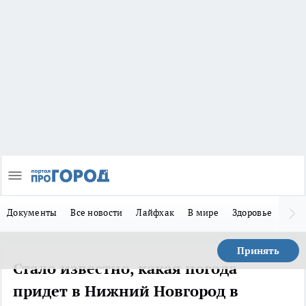
Документы
Все новости
Лайфхак
В мире
Здоровье
Зака
Принять
Стало известно, какая погода
придет в Нижний Новгород в