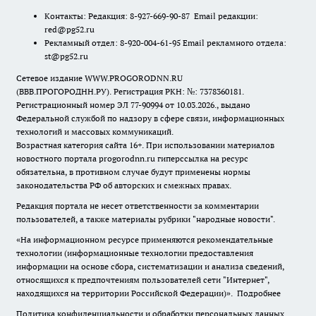
Контакты: Редакция: 8-927-669-90-87 Email редакции:
red@pg52.ru
Рекламный отдел: 8-920-004-61-95 Email рекламного отдела:
st@pg52.ru
Сетевое издание WWW.PROGORODNN.RU
(ВВВ.ПРОГОРОДНН.РУ). Регистрация РКН: №: 7378360181.
Регистрационный номер ЭЛ 77-90994 от 10.03.2026., выдано
Федеральной службой по надзору в сфере связи, информационных
технологий и массовых коммуникаций.
Возрастная категория сайта 16+. При использовании материалов
новостного портала progorodnn.ru гиперссылка на ресурс
обязательна
,
в противном случае будут применены нормы
законодательства РФ об авторских и смежных правах.
Редакция портала не несет ответственности за комментарии
пользователей, а также материалы рубрики "народные новости".
«На информационном ресурсе применяются рекомендательные
технологии (информационные технологии предоставления
информации на основе сбора, систематизации и анализа сведений,
относящихся к предпочтениям пользователей сети "Интернет",
находящихся на территории Российской Федерации)».
Подробнее
Политика конфиденциальности и обработки персональных данных