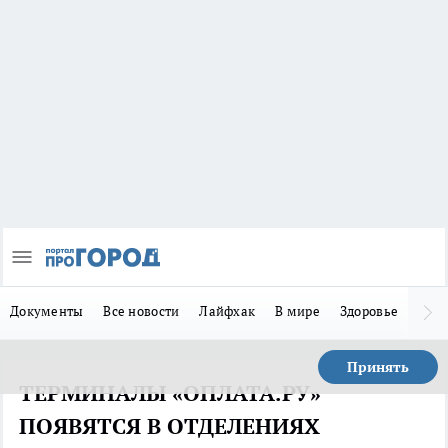
Документы
Все новости
Лайфхак
В мире
Здоровье
Зака
Принять
ТЕРМИНАЛЫ «ОПЛАТА.РУ»
ПОЯВЯТСЯ В ОТДЕЛЕНИЯХ