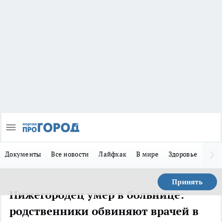
Документы
Все новости
Лайфхак
В мире
Здоровье
Зака
Принять
Нижегородец умер в больнице:
родственники обвиняют врачей в