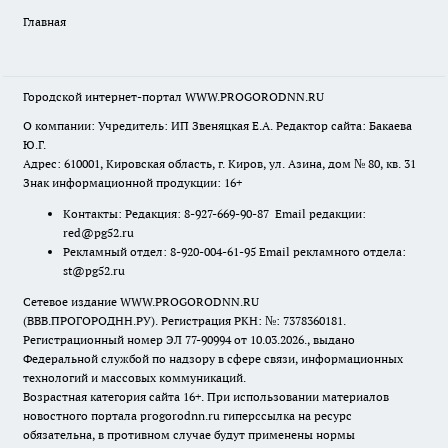
Главная
Городской интернет-портал WWW.PROGORODNN.RU
О компании: Учредитель: ИП Звеняцкая Е.А. Редактор сайта: Бакаева
Ю.Г.
Адрес: 610001, Кировская область, г. Киров, ул. Азина, дом № 80, кв. 31
Знак информационной продукции: 16+
Контакты: Редакция: 8-927-669-90-87 Email редакции:
red@pg52.ru
Рекламный отдел: 8-920-004-61-95 Email рекламного отдела:
st@pg52.ru
Сетевое издание WWW.PROGORODNN.RU
(ВВВ.ПРОГОРОДНН.РУ). Регистрация РКН: №: 7378360181.
Регистрационный номер ЭЛ 77-90994 от 10.03.2026., выдано
Федеральной службой по надзору в сфере связи, информационных
технологий и массовых коммуникаций.
Возрастная категория сайта 16+. При использовании материалов
новостного портала progorodnn.ru гиперссылка на ресурс
обязательна
,
в противном случае будут применены нормы