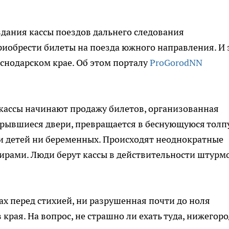
дания кассы поездов дальнего следования
иобрести билеты на поезда южного направления. И 
аснодарском крае. Об этом порталу
ProGorodNN
ые кассы начинают продажу билетов, организованная
крывшиеся двери, превращается в беснующуюся толпу
ни детей ни беременных. Происходят неоднократные
рами. Люди берут кассы в действительности штурм
ах перед стихией, ни разрушенная почти до ноля
края. На вопрос, не страшно ли ехать туда, нижегор