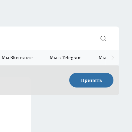
Мы ВКонтакте
Мы в Telegram
Мы в MAX
Принять