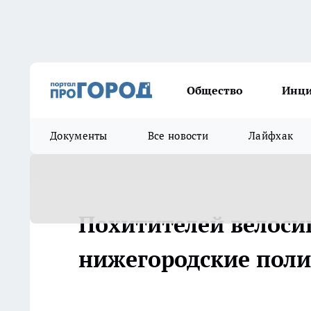
Общество
Инц
Документы
Все новости
Лайфхак
Похитителей велоси
нижегородские пол