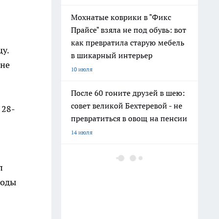
Мохнатые коврики в "Фикс
Прайсе" взяла не под обувь: вот
как превратила старую мебель
у.
в шикарный интерьер
юне
10 июля
После 60 гоните друзей в шею:
совет великой Бехтеревой - не
 28-
превратиться в овощ на пенсии
14 июля
Шоколад, достойный короны:
л
любимый десерт Елизаветы II
боды
по простому рецепту из
Букингемского дворца
16 июля