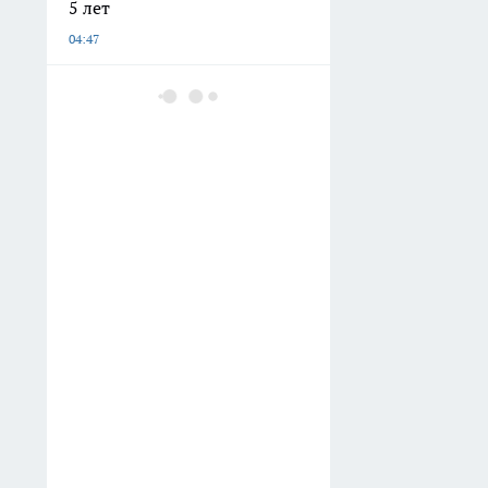
5 лет
04:47
В туалете — аромат
дорогого лобби: добавляю
пару капель к ёршику, и «дух
придорожной уборной»
исчезает
04:37
Я забрала отца к себе после
смерти мамы: как один шаг
помог ему снова начать
радоваться каждому новому
дню
04:20