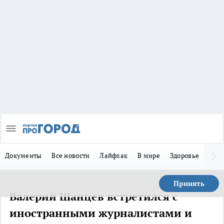
Документы
Все новости
Лайфхак
В мире
Здоровье
Зака
Принять
Валерий Шанцев встретился с
иностранными журналистами и