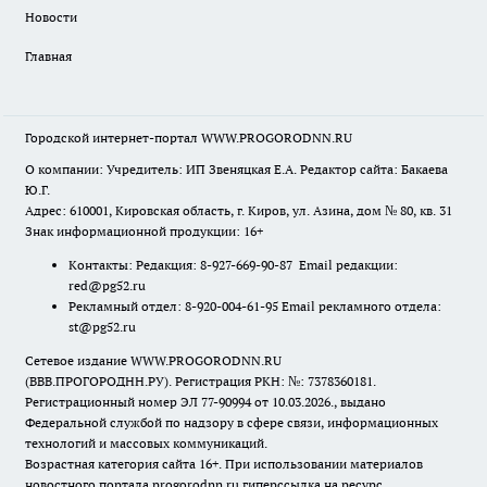
Новости
Главная
Городской интернет-портал WWW.PROGORODNN.RU
О компании: Учредитель: ИП Звеняцкая Е.А. Редактор сайта: Бакаева
Ю.Г.
Адрес: 610001, Кировская область, г. Киров, ул. Азина, дом № 80, кв. 31
Знак информационной продукции: 16+
Контакты: Редакция: 8-927-669-90-87 Email редакции:
red@pg52.ru
Рекламный отдел: 8-920-004-61-95 Email рекламного отдела:
st@pg52.ru
Сетевое издание WWW.PROGORODNN.RU
(ВВВ.ПРОГОРОДНН.РУ). Регистрация РКН: №: 7378360181.
Регистрационный номер ЭЛ 77-90994 от 10.03.2026., выдано
Федеральной службой по надзору в сфере связи, информационных
технологий и массовых коммуникаций.
Возрастная категория сайта 16+. При использовании материалов
новостного портала progorodnn.ru гиперссылка на ресурс