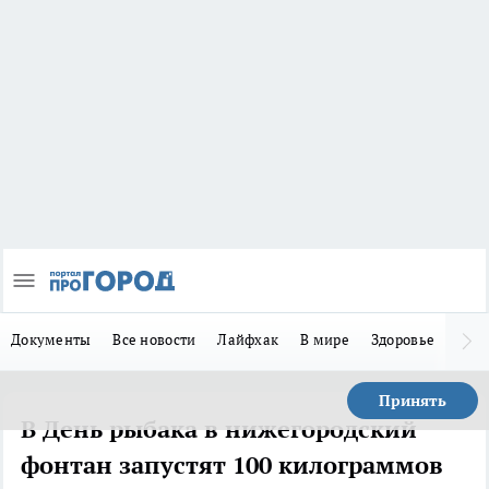
Документы
Все новости
Лайфхак
В мире
Здоровье
Зака
Принять
В День рыбака в нижегородский
фонтан запустят 100 килограммов