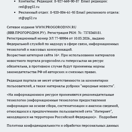
Контакты: Редакция: 8-927-669-90-87 Email редакции:
red@pg52.ru
Рекламный отдел: 8-920-004-61-95 Email рекламного отдела:
st@pg52.ru
Сетевое издание WWW.PROGORODNN.RU
(ВВВ.ПРОГОРОДНН.РУ). Регистрация РКН: №: 7378360181.
Регистрационный номер ЭЛ 77-90994 от 10.03.2026., выдано
Федеральной службой по надзору в сфере связи, информационных
технологий и массовых коммуникаций.
Возрастная категория сайта 16+. При использовании материалов
новостного портала progorodnn.ru гиперссылка на ресурс
обязательна
,
в противном случае будут применены нормы
законодательства РФ об авторских и смежных правах.
Редакция портала не несет ответственности за комментарии
пользователей, а также материалы рубрики "народные новости".
«На информационном ресурсе применяются рекомендательные
технологии (информационные технологии предоставления
информации на основе сбора, систематизации и анализа сведений,
относящихся к предпочтениям пользователей сети "Интернет",
находящихся на территории Российской Федерации)».
Подробнее
Политика конфиденциальности и обработки персональных данных