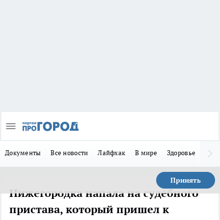
Документы
Все новости
Лайфхак
В мире
Здоровье
Зака
Принять
Нижегородка напала на судебного
пристава, который пришел к