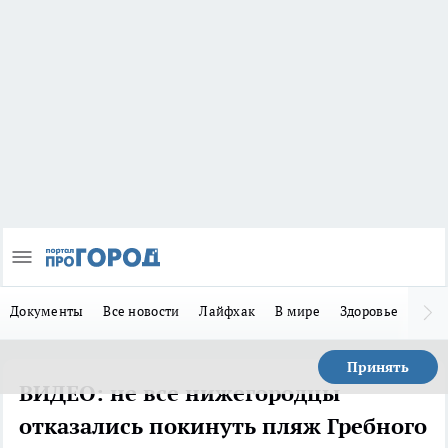
Документы
Все новости
Лайфхак
В мире
Здоровье
Зака
Принять
ВИДЕО: не все нижегородцы
отказались покинуть пляж Гребного