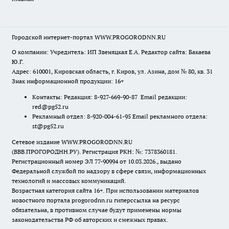
Городской интернет-портал WWW.PROGORODNN.RU
О компании: Учредитель: ИП Звеняцкая Е.А. Редактор сайта: Бакаева
Ю.Г.
Адрес: 610001, Кировская область, г. Киров, ул. Азина, дом № 80, кв. 31
Знак информационной продукции: 16+
Контакты: Редакция: 8-927-669-90-87 Email редакции:
red@pg52.ru
Рекламный отдел: 8-920-004-61-95 Email рекламного отдела:
st@pg52.ru
Сетевое издание WWW.PROGORODNN.RU
(ВВВ.ПРОГОРОДНН.РУ). Регистрация РКН: №: 7378360181.
Регистрационный номер ЭЛ 77-90994 от 10.03.2026., выдано
Федеральной службой по надзору в сфере связи, информационных
технологий и массовых коммуникаций.
Возрастная категория сайта 16+. При использовании материалов
новостного портала progorodnn.ru гиперссылка на ресурс
обязательна
,
в противном случае будут применены нормы
законодательства РФ об авторских и смежных правах.