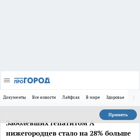
Документы
Все новости
Лайфхак
В мире
Здоровье
Зака
Принять
Заболевших гепатитом А
нижегородцев стало на 28% больше