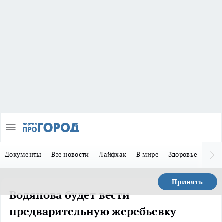
Документы
Все новости
Лайфхак
В мире
Здоровье
Зака
Принять
Водянова будет вести
предварительную жеребьевку