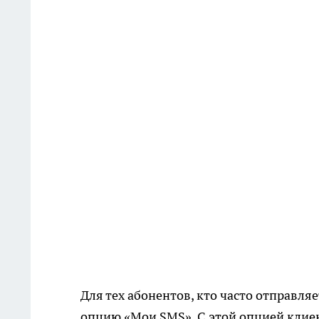
Для тех абонентов, кто часто отправл
опцию «Мои SMS». С этой опцией клие