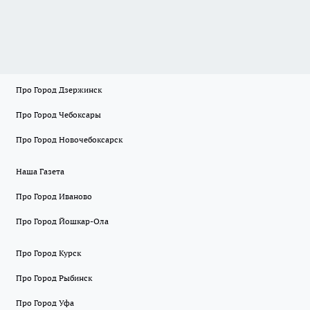
Про Город Дзержинск
Про Город Чебоксары
Про Город Новочебоксарск
Наша Газета
Про Город Иваново
Про Город Йошкар-Ола
Про Город Курск
Про Город Рыбинск
Про Город Уфа