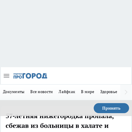
Документы
Все новости
Лайфхак
В мире
Здоровье
Зака
Принять
57-летняя нижегородка пропала,
сбежав из больницы в халате и