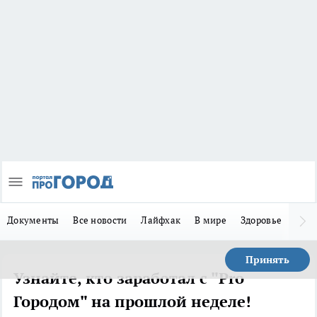
Документы
Все новости
Лайфхак
В мире
Здоровье
Зака
Принять
Узнайте, кто заработал с "Pro
Городом" на прошлой неделе!