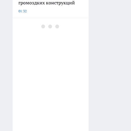
громоздких конструкций
01:32
Чайник покрылся накипью:
использую один кухонный
продукт - блестит без
усилий
01:00
Хватит портить сухофрукты
кипятком: узнайте
правильный способ очистки
от химии без потери всех
витаминов
00:20