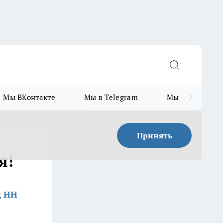
Мы ВКонтакте
Мы в Telegram
Мы в MAX
Принять
я!
д НН