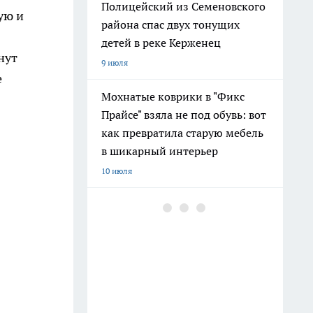
Полицейский из Семеновского
ую и
района спас двух тонущих
детей в реке Керженец
нут
9 июля
е
Мохнатые коврики в "Фикс
Прайсе" взяла не под обувь: вот
как превратила старую мебель
в шикарный интерьер
10 июля
После 60 гоните друзей в шею:
совет великой Бехтеревой - не
превратиться в овощ на пенсии
14 июля
Гигант с нежной душой: как