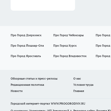
Про Город Дзержинск
Про Город Чебоксары
Про Город
Про Город Йошкар-Ола
Про Город Курск
Про Город
Про Город Ярославль
Про Город Владивосток
Про Город
Обзорные статьи и пресс-релизы
О нас
Редакционная политика
Условия труда
Новости
Главная
Городской интернет-портал WWW.PROGORODNN.RU
О компании: Учредитель: ИП Звеняцкая Е.А. Редактор сайта: Бакаева Ю.