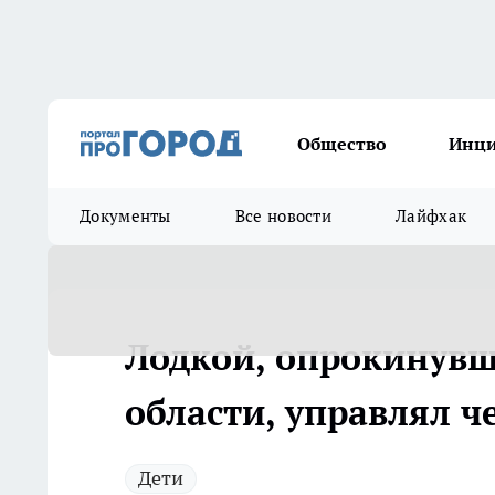
Общество
Инц
Документы
Все новости
Лайфхак
Лодкой, опрокинувш
области, управлял ч
Дети