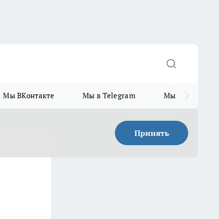
Мы ВКонтакте
Мы в Telegram
Мы в MAX
Принять