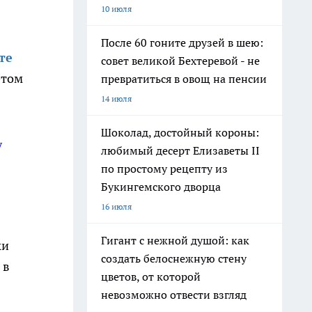
10 июля
После 60 гоните друзей в шею:
те
совет великой Бехтеревой - не
этом
превратиться в овощ на пенсии
14 июля
Шоколад, достойный короны:
у
любимый десерт Елизаветы II
по простому рецепту из
!
Букингемского дворца
16 июля
Гигант с нежной душой: как
ки
создать белоснежную стену
 в
цветов, от которой
невозможно отвести взгляд