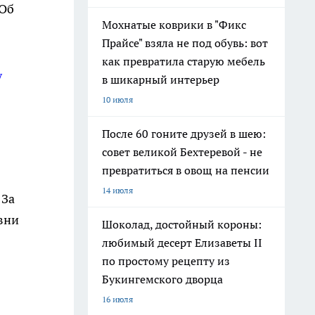
 Об
Мохнатые коврики в "Фикс
Прайсе" взяла не под обувь: вот
как превратила старую мебель
у
в шикарный интерьер
10 июля
!
После 60 гоните друзей в шею:
совет великой Бехтеревой - не
превратиться в овощ на пенсии
14 июля
 За
вни
Шоколад, достойный короны:
любимый десерт Елизаветы II
по простому рецепту из
Букингемского дворца
16 июля