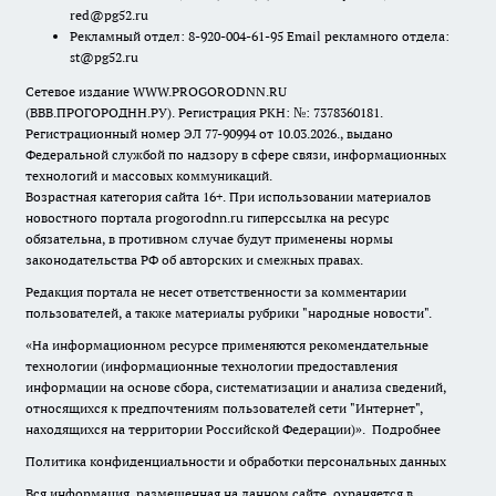
red@pg52.ru
Рекламный отдел: 8-920-004-61-95 Email рекламного отдела:
st@pg52.ru
Сетевое издание WWW.PROGORODNN.RU
(ВВВ.ПРОГОРОДНН.РУ). Регистрация РКН: №: 7378360181.
Регистрационный номер ЭЛ 77-90994 от 10.03.2026., выдано
Федеральной службой по надзору в сфере связи, информационных
технологий и массовых коммуникаций.
Возрастная категория сайта 16+. При использовании материалов
новостного портала progorodnn.ru гиперссылка на ресурс
обязательна
,
в противном случае будут применены нормы
законодательства РФ об авторских и смежных правах.
Редакция портала не несет ответственности за комментарии
пользователей, а также материалы рубрики "народные новости".
«На информационном ресурсе применяются рекомендательные
технологии (информационные технологии предоставления
информации на основе сбора, систематизации и анализа сведений,
относящихся к предпочтениям пользователей сети "Интернет",
находящихся на территории Российской Федерации)».
Подробнее
Политика конфиденциальности и обработки персональных данных
Вся информация, размещенная на данном сайте, охраняется в