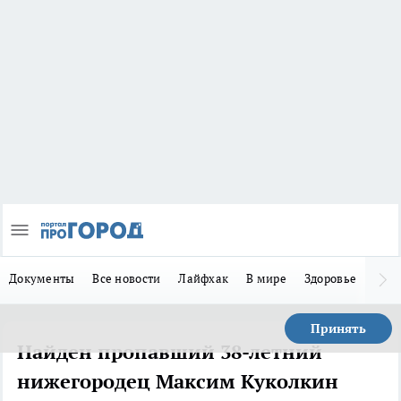
Документы
Все новости
Лайфхак
В мире
Здоровье
Зака
Принять
Найден пропавший 38-летний
нижегородец Максим Куколкин