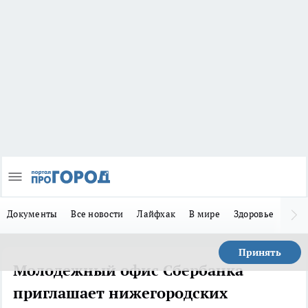
Документы
Все новости
Лайфхак
В мире
Здоровье
Зака
Принять
Молодежный офис Сбербанка
приглашает нижегородских