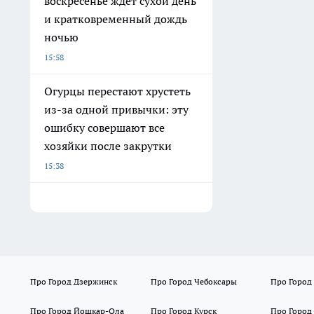
воскресенье ждет сухой день
и кратковременный дождь
ночью
15:58
Огурцы перестают хрустеть
из-за одной привычки: эту
ошибку совершают все
хозяйки после закрутки
15:38
Про Город Дзержинск
Про Город Чебоксары
Про Город
Про Город Йошкар-Ола
Про Город Курск
Про Город