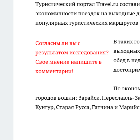
Туристический портал Travel.ru состав
экономичности поездок на выходные дн
популярных туристических маршрутов с
В таких г
Согласны ли вы с
выходных.
результатом исследования?
обед в не
Свое мнение напишите в
достопри
комментарии!
По эконом
городов вошли: Зарайск, Переславль-За
Кунгур, Старая Русса, Гатчина и Марийс