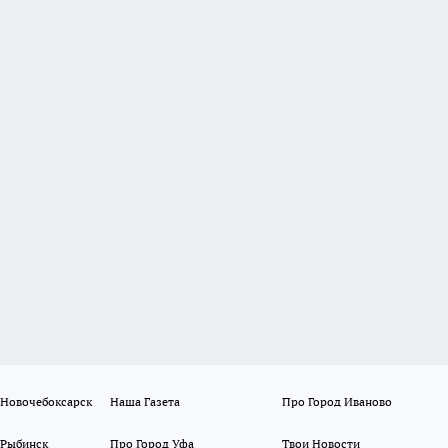
 Новочебоксарск
Наша Газета
Про Город Иваново
 Рыбинск
Про Город Уфа
Твои Новости