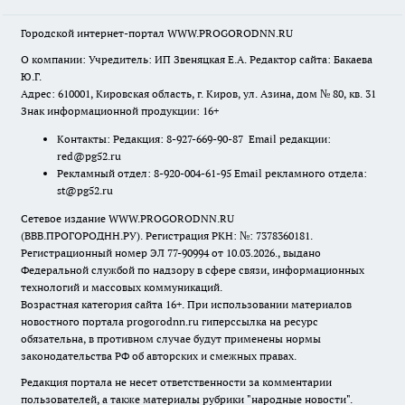
Городской интернет-портал WWW.PROGORODNN.RU
О компании: Учредитель: ИП Звеняцкая Е.А. Редактор сайта: Бакаева
Ю.Г.
Адрес: 610001, Кировская область, г. Киров, ул. Азина, дом № 80, кв. 31
Знак информационной продукции: 16+
Контакты: Редакция: 8-927-669-90-87 Email редакции:
red@pg52.ru
Рекламный отдел: 8-920-004-61-95 Email рекламного отдела:
st@pg52.ru
Сетевое издание WWW.PROGORODNN.RU
(ВВВ.ПРОГОРОДНН.РУ). Регистрация РКН: №: 7378360181.
Регистрационный номер ЭЛ 77-90994 от 10.03.2026., выдано
Федеральной службой по надзору в сфере связи, информационных
технологий и массовых коммуникаций.
Возрастная категория сайта 16+. При использовании материалов
новостного портала progorodnn.ru гиперссылка на ресурс
обязательна
,
в противном случае будут применены нормы
законодательства РФ об авторских и смежных правах.
Редакция портала не несет ответственности за комментарии
пользователей, а также материалы рубрики "народные новости".