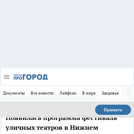
Документы
Все новости
Лайфхак
В мире
Здоровье
Зака
Принять
Появилась программа фестиваля
уличных театров в Нижнем