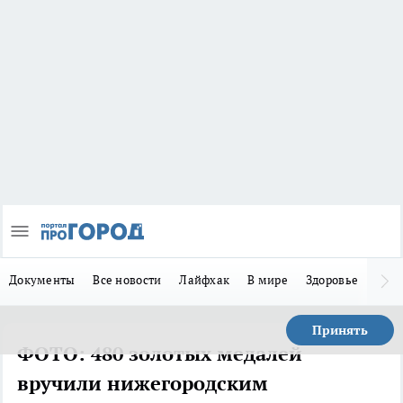
Документы
Все новости
Лайфхак
В мире
Здоровье
Зака
Принять
ФОТО: 480 золотых медалей
вручили нижегородским