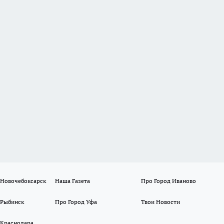
 Новочебоксарск
Наша Газета
Про Город Иваново
 Рыбинск
Про Город Уфа
Твои Новости
 Краснодара