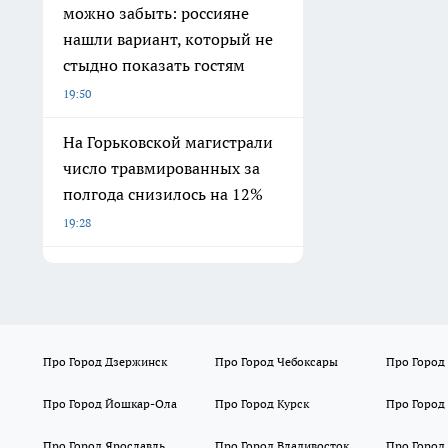
можно забыть: россияне
нашли вариант, который не
стыдно показать гостям
19:50
На Горьковской магистрали
число травмированных за
полгода снизилось на 12%
19:28
Про Город Дзержинск
Про Город Чебоксары
Про Город
Про Город Йошкар-Ола
Про Город Курск
Про Город
Про Город Ярославль
Про Город Владивосток
Про Город