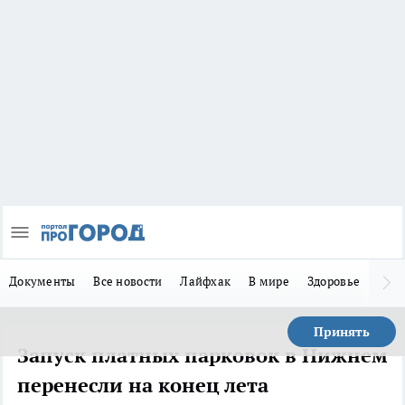
Документы
Все новости
Лайфхак
В мире
Здоровье
Зака
Принять
Запуск платных парковок в Нижнем
перенесли на конец лета