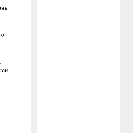
19 июля
ень
Зубной пастой закупаюсь
оптом: вот как отмываю
то
сковородки до блеска — 5
работающих лайфхаков
18 июля
,
Фасад без бригады и лесов: чем
ной
облицевать дом, чтобы он
выглядел дороже сайдинга, а
стоил вдвое меньше
14 июля
Последствия атаки БПЛА в
Кстове, инцидент в
дзержинском баре и