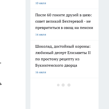
10 июля
После 60 гоните друзей в шею:
совет великой Бехтеревой - не
превратиться в овощ на пенсии
14 июля
Шоколад, достойный короны:
любимый десерт Елизаветы II
по простому рецепту из
,
Букингемского дворца
16 июля
ь
Гигант с нежной душой: как
создать белоснежную стену
цветов, от которой
невозможно отвести взгляд
: