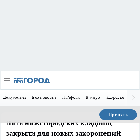
Документы
Все новости
Лайфхак
В мире
Здоровье
Зака
Принять
Пять нижегородских кладбищ
закрыли для новых захоронений