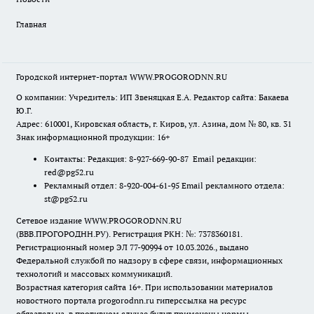
Главная
Городской интернет-портал WWW.PROGORODNN.RU
О компании: Учредитель: ИП Звеняцкая Е.А. Редактор сайта: Бакаева
Ю.Г.
Адрес: 610001, Кировская область, г. Киров, ул. Азина, дом № 80, кв. 31
Знак информационной продукции: 16+
Контакты: Редакция: 8-927-669-90-87 Email редакции:
red@pg52.ru
Рекламный отдел: 8-920-004-61-95 Email рекламного отдела:
st@pg52.ru
Сетевое издание WWW.PROGORODNN.RU
(ВВВ.ПРОГОРОДНН.РУ). Регистрация РКН: №: 7378360181.
Регистрационный номер ЭЛ 77-90994 от 10.03.2026., выдано
Федеральной службой по надзору в сфере связи, информационных
технологий и массовых коммуникаций.
Возрастная категория сайта 16+. При использовании материалов
новостного портала progorodnn.ru гиперссылка на ресурс
обязательна
,
в противном случае будут применены нормы