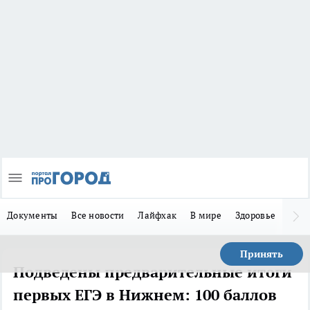
Документы
Все новости
Лайфхак
В мире
Здоровье
Зака
Принять
Подведены предварительные итоги
первых ЕГЭ в Нижнем: 100 баллов