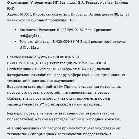
О компании: Учредитель: ИП Звеняцкая Е.А. Редактор сайта: Бакаева
Ю.Г.
Адрес: 610001, Кировская область, г. Киров, ул. Азина, дом № 80, кв. 31
Знак информационной продукции: 16+
Контакты: Редакция: 8-927-669-90-87 Email редакции:
red@pg52.ru
Рекламный отдел: 8-920-004-61-95 Email рекламного отдела:
st@pg52.ru
Сетевое издание WWW.PROGORODNN.RU
(ВВВ.ПРОГОРОДНН.РУ). Регистрация РКН: №: 7378360181.
Регистрационный номер ЭЛ 77-90994 от 10.03.2026., выдано
Федеральной службой по надзору в сфере связи, информационных
технологий и массовых коммуникаций.
Возрастная категория сайта 16+. При использовании материалов
новостного портала progorodnn.ru гиперссылка на ресурс
обязательна
,
в противном случае будут применены нормы
законодательства РФ об авторских и смежных правах.
Редакция портала не несет ответственности за комментарии
пользователей, а также материалы рубрики "народные новости".
«На информационном ресурсе применяются рекомендательные
технологии (информационные технологии предоставления