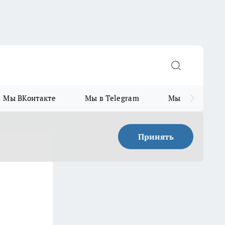
Мы ВКонтакте
Мы в Telegram
Мы в MAX
Принять