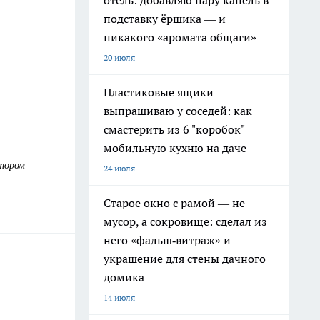
отель: добавляю пару капель в
подставку ёршика — и
никакого «аромата общаги»
20 июля
Пластиковые ящики
выпрашиваю у соседей: как
смастерить из 6 "коробок"
мобильную кухню на даче
отором
24 июля
Старое окно с рамой — не
мусор, а сокровище: сделал из
него «фальш‑витраж» и
украшение для стены дачного
домика
14 июля