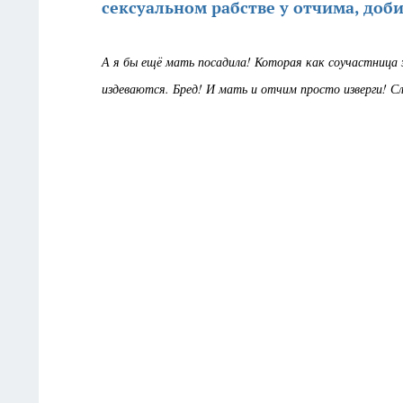
сексуальном рабстве у отчима, доб
А я бы ещё мать посадила! Которая как соучастница за
издеваются. Бред! И мать и отчим просто изверги! С