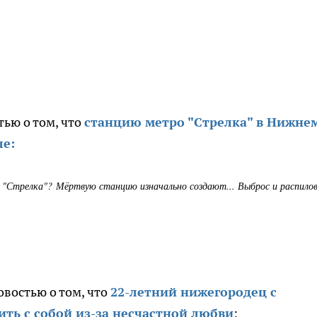
тью о том, что
станцию метро "Стрелка" в Нижне
ле:
"Стрелка"? Мёртвую станцию изначально создают... Выброс и распило
овостью о том, что
22-летний нижегородец с
ть с собой из-за несчастной любви
: