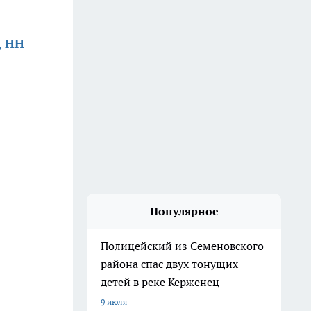
д НН
Популярное
Полицейский из Семеновского
района спас двух тонущих
детей в реке Керженец
9 июля