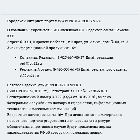
Городской интернет-портал WWW.PROGORODNN.RU
О компании: Учредитель: ИП Звеняцкая Е.А. Редактор сайта: Бакаева
Ю.Г.
Адрес: 610001, Кировская область, г. Киров, ул. Азина, дом № 80, кв. 31
Знак информационной продукции: 16+
Контакты: Редакция: 8-927-669-90-87 Email редакции:
red@pg52.ru
Рекламный отдел: 8-920-004-61-95 Email рекламного отдела:
st@pg52.ru
Сетевое издание WWW.PROGORODNN.RU
(ВВВ.ПРОГОРОДНН.РУ). Регистрация РКН: №: 7378360181.
Регистрационный номер ЭЛ 77-90994 от 10.03.2026., выдано
Федеральной службой по надзору в сфере связи, информационных
технологий и массовых коммуникаций.
Возрастная категория сайта 16+. При использовании материалов
новостного портала progorodnn.ru гиперссылка на ресурс
обязательна
,
в противном случае будут применены нормы
законодательства РФ об авторских и смежных правах.