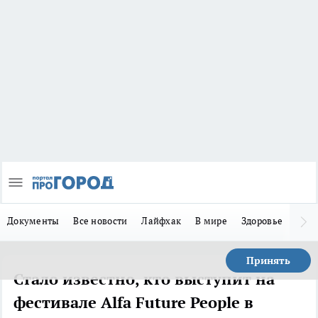
Документы
Все новости
Лайфхак
В мире
Здоровье
Зака
Принять
Стало известно, кто выступит на
фестивале Alfa Future People в