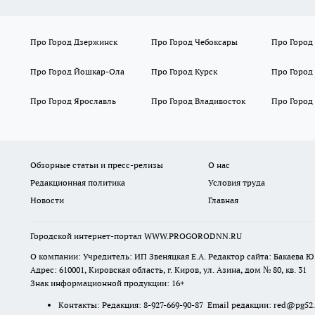
Про Город Дзержинск
Про Город Чебоксары
Про Город
Про Город Йошкар-Ола
Про Город Курск
Про Город
Про Город Ярославль
Про Город Владивосток
Про Город
Обзорные статьи и пресс-релизы
О нас
Редакционная политика
Условия труда
Новости
Главная
Городской интернет-портал WWW.PROGORODNN.RU
О компании: Учредитель: ИП Звеняцкая Е.А. Редактор сайта: Бакаева Ю.
Адрес: 610001, Кировская область, г. Киров, ул. Азина, дом № 80, кв. 31
Знак информационной продукции: 16+
Контакты: Редакция: 8-927-669-90-87 Email редакции: red@pg52