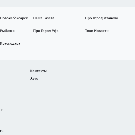
 Новочебоксарск
Наша Газета
Про Город Иваново
 Рыбинск
Про Город Уфа
Твои Новости
 Краснодара
Контакты
Авто
Г.
.ru