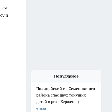
ться
су и
Популярное
Полицейский из Семеновского
района спас двух тонущих
детей в реке Керженец
9 июля