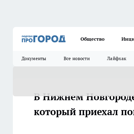
Общество
Инц
Документы
Все новости
Лайфхак
В Нижнем Новгороде
который приехал п