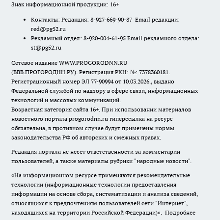
Знак информационной продукции: 16+
Контакты: Редакция: 8-927-669-90-87 Email редакции:
red@pg52.ru
Рекламный отдел: 8-920-004-61-95 Email рекламного отдела:
st@pg52.ru
Сетевое издание WWW.PROGORODNN.RU
(ВВВ.ПРОГОРОДНН.РУ). Регистрация РКН: №: 7378360181.
Регистрационный номер ЭЛ 77-90994 от 10.03.2026., выдано
Федеральной службой по надзору в сфере связи, информационных
технологий и массовых коммуникаций.
Возрастная категория сайта 16+. При использовании материалов
новостного портала progorodnn.ru гиперссылка на ресурс
обязательна
,
в противном случае будут применены нормы
законодательства РФ об авторских и смежных правах.
Редакция портала не несет ответственности за комментарии
пользователей, а также материалы рубрики "народные новости".
«На информационном ресурсе применяются рекомендательные
технологии (информационные технологии предоставления
информации на основе сбора, систематизации и анализа сведений,
относящихся к предпочтениям пользователей сети "Интернет",
находящихся на территории Российской Федерации)».
Подробнее