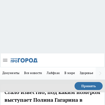
Документы
Все новости
Лайфхак
В мире
Здоровье
Зака
Принять
Стало известно, под каким номером
выступает Полина Гагарина в