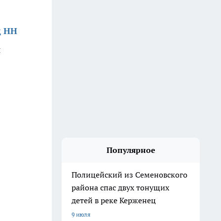
д НН
и
Популярное
Полицейский из Семеновского
района спас двух тонущих
детей в реке Керженец
9 июля