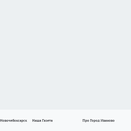
 Новочебоксарск
Наша Газета
Про Город Иваново