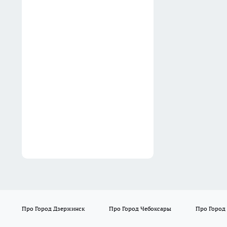
ликероводочного завода
годами получала "откаты" от
поставщиков
06:32
Обои — прошлый век,
декоративная штукатурка —
наскучила: вот чем сегодня
рукастые хозяева
отделывают стены
06:27
Про Город Дзержинск
Про Город Чебоксары
Про Город