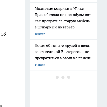
Мохнатые коврики в "Фикс
Прайсе" взяла не под обувь: вот
как превратила старую мебель
в шикарный интерьер
 Об
10 июля
После 60 гоните друзей в шею:
совет великой Бехтеревой - не
превратиться в овощ на пенсии
14 июля
Гигант с нежной душой: как
создать белоснежную стену
цветов, от которой
невозможно отвести взгляд
13 июля
на