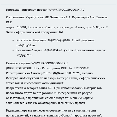
Городской интернет-портал WWW.PROGORODNN.RU
О компании: Учредитель: ИП Звеняцкая Е.А. Редактор сайта: Бакаева
Ю.Г.
Адрес: 610001, Кировская область, г. Киров, ул. Азина, дом № 80, кв. 31
Знак информационной продукции: 16+
Контакты: Редакция: 8-927-669-90-87 Email редакции:
red@pg52.ru
Рекламный отдел: 8-920-004-61-95 Email рекламного отдела:
st@pg52.ru
Сетевое издание WWW.PROGORODNN.RU
(ВВВ.ПРОГОРОДНН.РУ). Регистрация РКН: №: 7378360181.
Регистрационный номер ЭЛ 77-90994 от 10.03.2026., выдано
Федеральной службой по надзору в сфере связи, информационных
технологий и массовых коммуникаций.
Возрастная категория сайта 16+. При использовании материалов
новостного портала progorodnn.ru гиперссылка на ресурс
обязательна
,
в противном случае будут применены нормы
законодательства РФ об авторских и смежных правах.
Редакция портала не несет ответственности за комментарии
пользователей, а также материалы рубрики "народные новости".