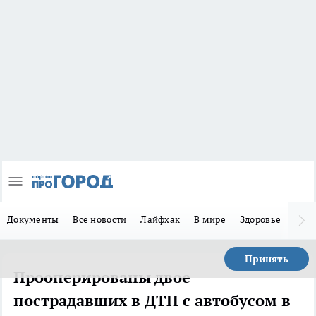
Документы
Все новости
Лайфхак
В мире
Здоровье
Зака
Принять
Прооперированы двое
пострадавших в ДТП с автобусом в