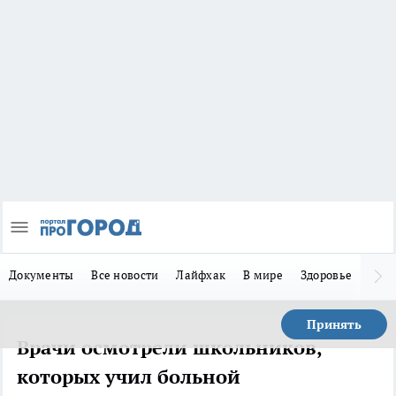
Документы
Все новости
Лайфхак
В мире
Здоровье
Зака
Принять
Врачи осмотрели школьников,
которых учил больной