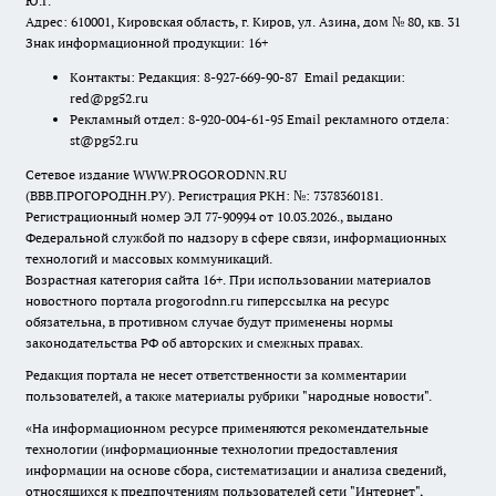
Ю.Г.
Адрес: 610001, Кировская область, г. Киров, ул. Азина, дом № 80, кв. 31
Знак информационной продукции: 16+
Контакты: Редакция: 8-927-669-90-87 Email редакции:
red@pg52.ru
Рекламный отдел: 8-920-004-61-95 Email рекламного отдела:
st@pg52.ru
Сетевое издание WWW.PROGORODNN.RU
(ВВВ.ПРОГОРОДНН.РУ). Регистрация РКН: №: 7378360181.
Регистрационный номер ЭЛ 77-90994 от 10.03.2026., выдано
Федеральной службой по надзору в сфере связи, информационных
технологий и массовых коммуникаций.
Возрастная категория сайта 16+. При использовании материалов
новостного портала progorodnn.ru гиперссылка на ресурс
обязательна
,
в противном случае будут применены нормы
законодательства РФ об авторских и смежных правах.
Редакция портала не несет ответственности за комментарии
пользователей, а также материалы рубрики "народные новости".
«На информационном ресурсе применяются рекомендательные
технологии (информационные технологии предоставления
информации на основе сбора, систематизации и анализа сведений,
относящихся к предпочтениям пользователей сети "Интернет",