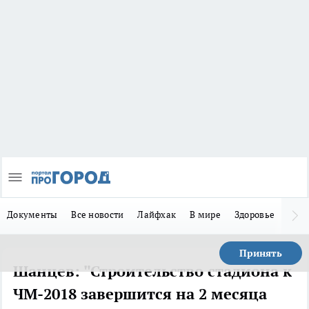
Документы
Все новости
Лайфхак
В мире
Здоровье
Зака
Принять
Шанцев: "Строительство стадиона к
ЧМ-2018 завершится на 2 месяца