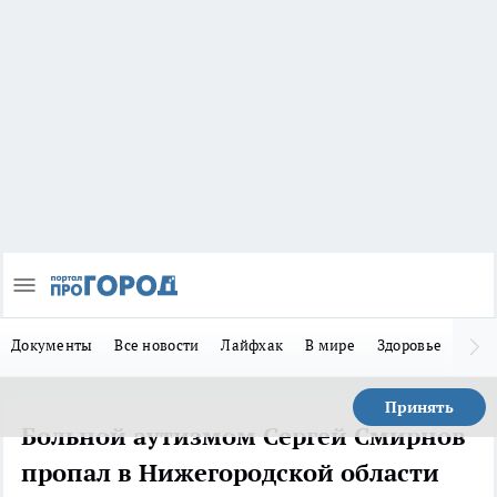
Документы
Все новости
Лайфхак
В мире
Здоровье
Зака
Принять
Больной аутизмом Сергей Смирнов
пропал в Нижегородской области