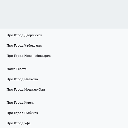
Про Город Дзержинск
Про Город Чебоксары
Про Город Новочебоксарск
Наша Газета
Про Город Иваново
Про Город Йошкар-Ола
Про Город Курск
Про Город Рыбинск
Про Город Уфа