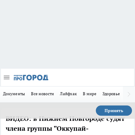
Документы
Все новости
Лайфхак
В мире
Здоровье
Зака
Принять
ВИДЕО: в Нижнем Новгороде судят
члена группы "Оккупай-