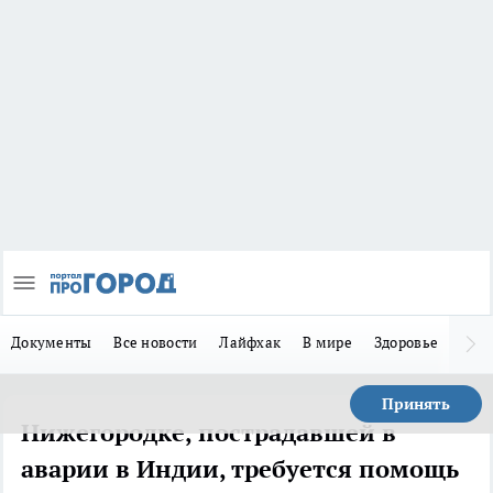
Документы
Все новости
Лайфхак
В мире
Здоровье
Зака
Принять
Нижегородке, пострадавшей в
аварии в Индии, требуется помощь