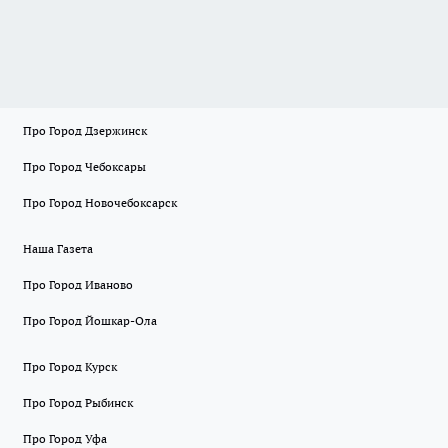
Про Город Дзержинск
Про Город Чебоксары
Про Город Новочебоксарск
Наша Газета
Про Город Иваново
Про Город Йошкар-Ола
Про Город Курск
Про Город Рыбинск
Про Город Уфа